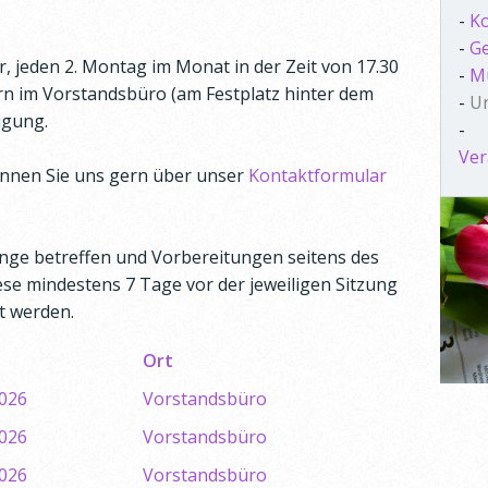
-
Ko
-
Ge
, jeden 2. Montag im Monat in der Zeit von 17.30
-
M
ern im Vorstandsbüro (am Festplatz hinter dem
-
Un
ügung.
-
Ver
nnen Sie uns gern über unser
Kontaktformular
nge betreffen und Vorbereitungen seitens des
se mindestens 7 Tage vor der jeweiligen Sitzung
t werden.
Ort
2026
Vorstandsbüro
2026
Vorstandsbüro
2026
Vorstandsbüro