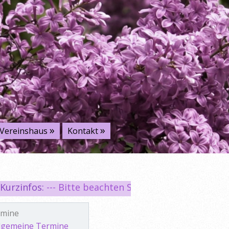
Vereinshaus
Kontakt
rzinfos:
--- Bitte beachten Sie unsere Hinweise für Be
rmine
lgemeine Termine