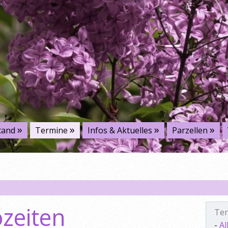
tand
Termine
Infos & Aktuelles
Parzellen
Ku
zeiten
Te
-
Al