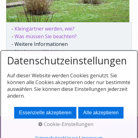
-
Kleingärtner werden, wie?
-
Was müssen Sie beachten?
- Weitere Informationen
-
Noch etwas Wichtiges
Datenschutzeinstellungen
-
Wie bewerben Sie sich?
-
Freie Parzellen
Auf dieser Website werden Cookies genutzt. Sie
können alle Cookies akzeptieren oder nur bestimmte
auswählen. Sie können diese Einstellungen jederzeit
Nach oben
ändern.
Essenzielle akzeptieren
Alle akzeptieren
Cookie-Einstellungen
Impressum
Datenschutz
Sitemap
© 2024 KGA Waßmannsdorfer Fliederheim e.V.
Datenschutzerklärung
|
Impressum